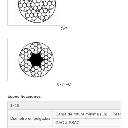
7x7
6×7-FC
Especificaciones
1×19
Carga de rotura mínima (Lb)
Peso ap
Diámetro en pulgadas
GAC & SSAC