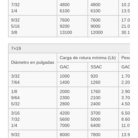
7/32
4800
4800
10.2
1/4
6100
6100
13.5
9/32
7600
7600
17.0
5/16
9200
9000
21.0
3/8
13100
12000
30.1
7×19
Carga de rotura mínima (Lb)
Peso ap
Diámetro en pulgadas
GAC
SSAC
GAC & 
3/32
1000
920
1.70
7/64
1400
1260
2.20
1/8
2000
1760
2.90
9/64
2300
2100
3.70
5/32
2800
2400
4.50
3/16
4200
3700
6.50
7/32
5600
5000
8.60
1/4
7000
6400
11.0
9/32
8000
7800
13.9