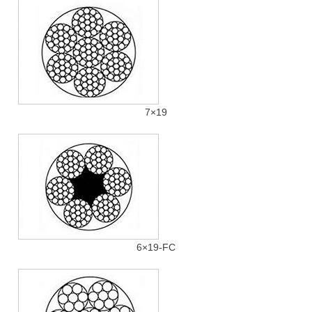
7×19
6×19-FC