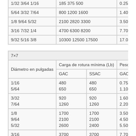
1/32 3/64 1/16
185 375 500
0.25 0.5
5/64 3/32 7/64
800 1200 1600
1.40 2.0
1/8 9/64 5/32
2100 2820 3300
3.50 4.5
3/16 7/32 1/4
4700 6300 8200
7.70 10.
9/32 5/16 3/8
10300 12500 17500
17.0 21.
7×7
Carga de rotura mínima (Lb)
Peso ap
Diámetro en pulgadas
GAC
SSAC
GAC & 
1/16
480
480
0.75
5/64
650
650
1.10
3/32
920
920
1.60
7/64
1260
1260
2.20
1/8
1700
1700
3.50
9/64
2100
2100
4.50
5/32
2600
2400
5.50
3/16
3700
3700
7.70