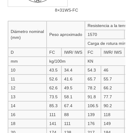
8×31WS-FC
Resistencia a la tensió
Diámetro nominal
Peso aproximado
1570
16
(mm)
Carga de rotura mín.
D
FC
IWR/ IWS
FC
IWR/ IWS
FC
mm
kg/100m
KN
10
43.5
34.4
54.3
46
57
11
52.6
41.6
65.7
55.7
69
12
62.6
49.5
78.2
66.2
83
13
73.5
58.1
91.8
77.7
97
14
85.3
67.4
106.5
90.2
11
16
111
88
139
118
14
18
141
111
176
149
18
20
174
138
217
184
23