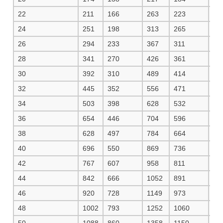
22
211
166
263
223
28
24
251
198
313
265
33
26
294
233
367
311
39
28
341
270
426
361
45
30
392
310
489
414
52
32
445
352
556
471
59
34
503
398
628
532
66
36
654
446
704
596
74
38
628
497
784
664
83
40
696
550
869
736
92
42
767
607
958
811
10
44
842
666
1052
891
11
46
920
728
1149
973
12
48
1002
793
1252
1060
13
50
1088
860
1358
1150
14