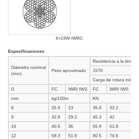
6×19W-IWRC
Especificaciones
Resistencia a la tensi
Diámetro nominal
Peso aproximado
1570
1
(mm)
Carga de rotura mínim
D
FC
IWR/ IWS
FC
IWR/ IWS
F
mm
kg/100m
KN
8
25.9
23
35.8
33.2
3
9
32.8
29.2
45.3
42
48
10
40.5
36
55.9
51.8
59
12
58.3
51.8
80.5
74.6
85