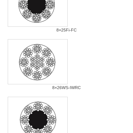
8×25Fi-FC
8×26WS-IWRC