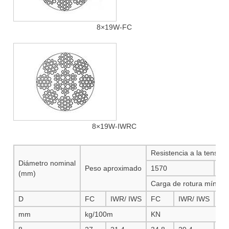
8×19W-FC
8×19W-IWRC
Resistencia a la tensió
Diámetro nominal
Peso aproximado
1570
16
(mm)
Carga de rotura mín.
D
FC
IWR/ IWS
FC
IWR/ IWS
FC
mm
kg/100m
KN