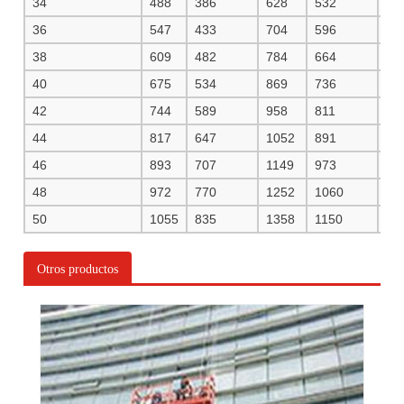
34
488
386
628
532
66
36
547
433
704
596
74
38
609
482
784
664
83
40
675
534
869
736
92
42
744
589
958
811
10
44
817
647
1052
891
11
46
893
707
1149
973
12
48
972
770
1252
1060
13
50
1055
835
1358
1150
14
Otros productos