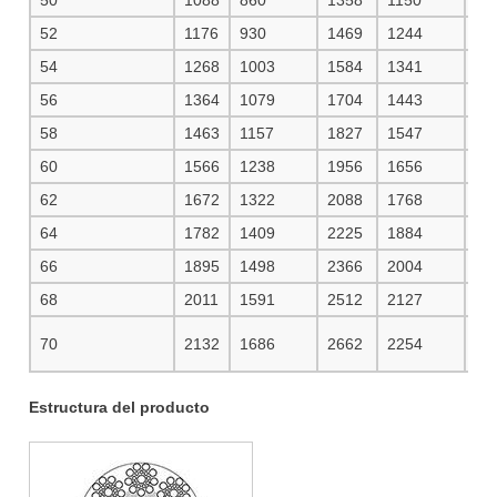
52
1176
930
1469
1244
15
54
1268
1003
1584
1341
16
56
1364
1079
1704
1443
18
58
1463
1157
1827
1547
19
60
1566
1238
1956
1656
20
62
1672
1322
2088
1768
22
64
1782
1409
2225
1884
23
66
1895
1498
2366
2004
25
68
2011
1591
2512
2127
26
70
2132
1686
2662
2254
28
Estructura del producto