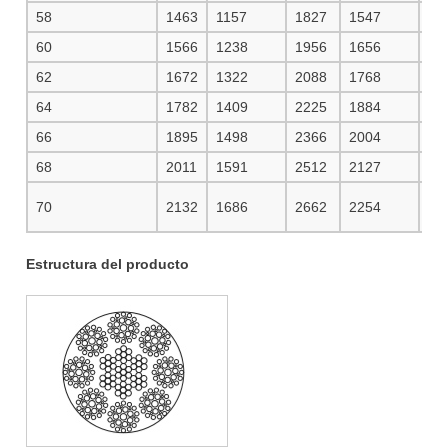
58
1463
1157
1827
1547
19
60
1566
1238
1956
1656
20
62
1672
1322
2088
1768
22
64
1782
1409
2225
1884
23
66
1895
1498
2366
2004
25
68
2011
1591
2512
2127
26
70
2132
1686
2662
2254
28
Estructura del producto