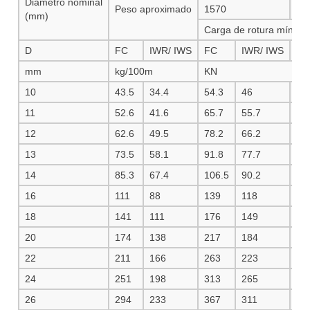
Diámetro nominal
Peso aproximado
1570
16
(mm)
Carga de rotura mín.
D
FC
IWR/ IWS
FC
IWR/ IWS
FC
mm
kg/100m
KN
10
43.5
34.4
54.3
46
57
11
52.6
41.6
65.7
55.7
69
12
62.6
49.5
78.2
66.2
83
13
73.5
58.1
91.8
77.7
97
14
85.3
67.4
106.5
90.2
11
16
111
88
139
118
14
18
141
111
176
149
18
20
174
138
217
184
23
22
211
166
263
223
28
24
251
198
313
265
33
26
294
233
367
311
39