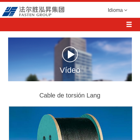
Idioma
Vídeo
Cable de torsión Lang