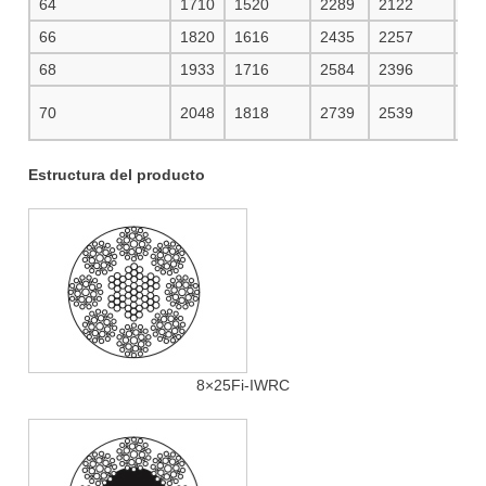
64
1710
1520
2289
2122
24
66
1820
1616
2435
2257
25
68
1933
1716
2584
2396
27
70
2048
1818
2739
2539
29
Estructura del producto
8×25Fi-IWRC