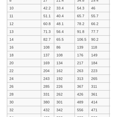
8
27
21.4
34.8
29.4
37
10
42.2
33.4
54.3
46
57
11
51.1
40.4
65.7
55.7
69
12
60.8
48.1
78.2
66.2
83
13
71.3
56.4
91.8
77.7
97
14
82.7
65.5
106.5
90.2
11
16
108
86
139
118
14
18
137
108
176
149
18
20
169
134
217
184
23
22
204
162
263
223
28
24
243
192
313
265
33
26
285
226
367
311
39
28
331
262
426
361
45
30
380
301
489
414
52
32
432
342
556
471
59