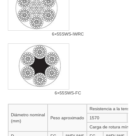
6×55SWS-IWRC
6×55SWS-FC
Resistencia a la tensió
Diámetro nominal
Peso aproximado
1570
16
(mm)
Carga de rotura mín.
D
FC
IWR/ IWS
FC
IWR/ IWS
FC