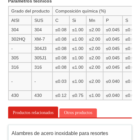
Parámetros técnicos
Grado del producto
Composición química (%)
AISI
SUS
C
Si
Mn
P
S
304
304
≤0.08
≤1.00
≤2.00
≤0.045
≤0.030
302HQ
XM-7
≤0.08
≤1.00
≤2.00
≤0.045
≤0.030
-
304J3
≤0.08
≤1.00
≤2.00
≤0.045
≤0.030
305
305J1
≤0.08
≤1.00
≤2.00
≤0.045
≤0.030
316
316
≤0.08
≤1.00
≤2.00
≤0.045
≤0.030
-
-
≤0.03
≤1.00
≤2.00
≤0.040
≤0.030
430
430
≤0.12
≤0.75
≤1.00
≤0.040
≤0.030
Productos relacionados
Otros productos
Alambres de acero inoxidable para resortes