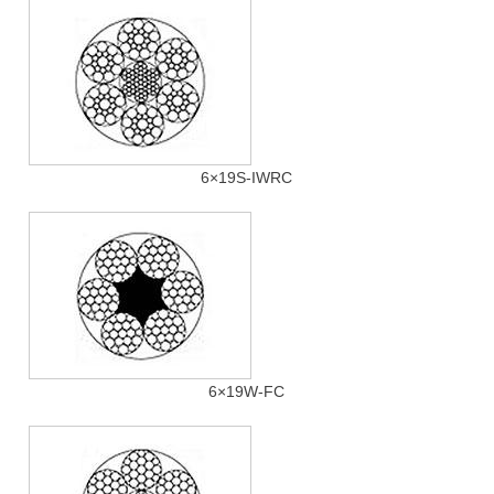
6×19S-IWRC
6×19W-FC