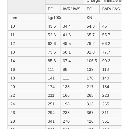
Charge minimale de ru
FC
IWR/ IWS
FC
IWR/ IWS
F
mm
kg/100m
KN
10
43.5
34.4
54.3
46
5
11
52.6
41.6
65.7
55.7
6
12
62.6
49.5
78.2
66.2
8
13
73.5
58.1
91.8
77.7
9
14
85.3
67.4
106.5
90.2
1
16
111
88
139
118
1
18
141
111
176
149
1
20
174
138
217
184
2
22
211
166
263
223
2
24
251
198
313
265
3
26
294
233
367
311
3
28
341
270
426
361
4