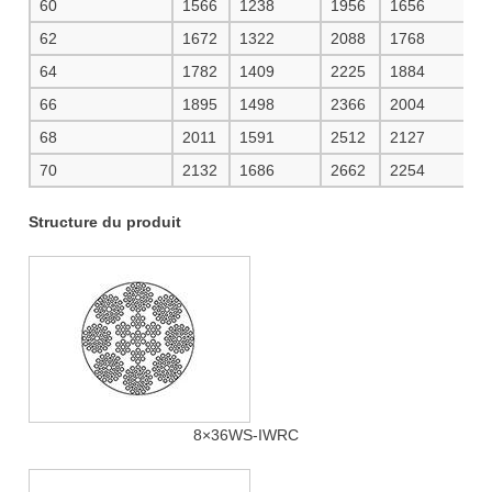
60
1566
1238
1956
1656
2
62
1672
1322
2088
1768
2
64
1782
1409
2225
1884
2
66
1895
1498
2366
2004
2
68
2011
1591
2512
2127
2
70
2132
1686
2662
2254
2
Structure du produit
8×36WS-IWRC