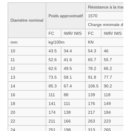
Résistance à la tracti
Poids approximatif
1570
1
Diamètre nominal
Charge minimale de ru
FC
IWR/ IWS
FC
IWR/ IWS
F
mm
kg/100m
KN
10
43.5
34.4
54.3
46
5
11
52.6
41.6
65.7
55.7
6
12
62.6
49.5
78.2
66.2
8
13
73.5
58.1
91.8
77.7
9
14
85.3
67.4
106.5
90.2
1
16
111
88
139
118
1
18
141
111
176
149
1
20
174
138
217
184
2
22
211
166
263
223
2
24
251
198
313
265
3