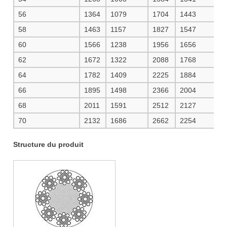
56
1364
1079
1704
1443
1
58
1463
1157
1827
1547
1
60
1566
1238
1956
1656
2
62
1672
1322
2088
1768
2
64
1782
1409
2225
1884
2
66
1895
1498
2366
2004
2
68
2011
1591
2512
2127
2
70
2132
1686
2662
2254
2
Structure du produit