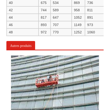
40
675
534
869
736
9
42
744
589
958
811
1
44
817
647
1052
891
1
46
893
707
1149
973
1
48
972
770
1252
1060
1
Autres produits