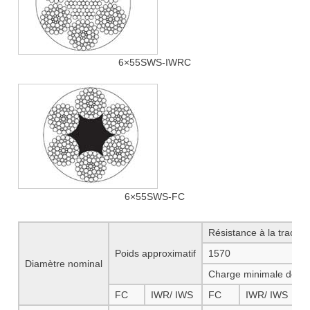
6×55SWS-IWRC
6×55SWS-FC
Résistance à la tracti
Poids approximatif
1570
1
Diamètre nominal
Charge minimale de ru
FC
IWR/ IWS
FC
IWR/ IWS
F