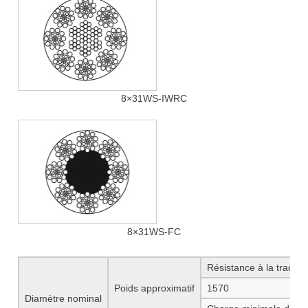
8×31WS-IWRC
8×31WS-FC
Résistance à la tracti
Poids approximatif
1570
1
Diamètre nominal