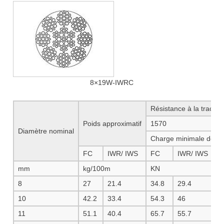
8×19W-IWRC
Résistance à la tracti
Poids approximatif
1570
1
Diamètre nominal
Charge minimale de ru
FC
IWR/ IWS
FC
IWR/ IWS
F
mm
kg/100m
KN
8
27
21.4
34.8
29.4
3
10
42.2
33.4
54.3
46
5
11
51.1
40.4
65.7
55.7
6