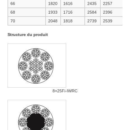
66
1820
1616
2435
2257
2
68
1933
1716
2584
2396
2
70
2048
1818
2739
2539
2
Structure du produit
8×25Fi-IWRC