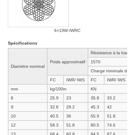
6×19W-IWRC
Spécifications
Résistance à la tracti
Poids approximatif
1570
1
Diamètre nominal
Charge minimale de ru
FC
IWR/ IWS
FC
IWR/ IWS
F
mm
kg/100m
KN
8
25.9
23
35.8
33.2
3
9
32.8
29.2
45.3
42
4
10
40.5
36
55.9
51.8
5
12
58.3
51.8
80.5
74.6
8
13
68.4
60.8
94.5
87.6
1