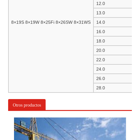
12.0
13.0
8×19S 8×19W 8×25Fi 8×26SW 8×31WS
14.0
16.0
18.0
20.0
22.0
24.0
26.0
28.0
Otros productos