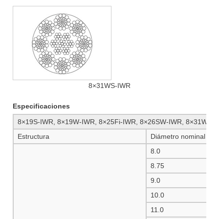
8×31WS-IWR
Especificaciones
8×19S-IWR, 8×19W-IWR, 8×25Fi-IWR, 8×26SW-IWR, 8×31WS-
Estructura
Diámetro nominal (m
8.0
8.75
9.0
10.0
11.0